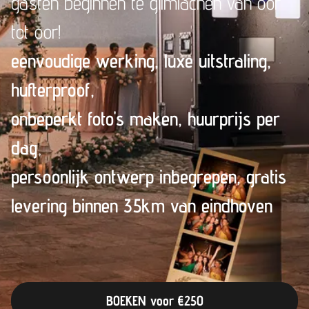
gasten beginnen te glimlachen van oor
tot oor!
eenvoudige werking, luxe uitstraling
,
hufterproof,
onbeperkt foto's maken, huurprijs per
dag
,
persoonlijk ontwerp inbegrepen, gratis
levering binnen 35km van eindhoven
BOEKEN voor €250