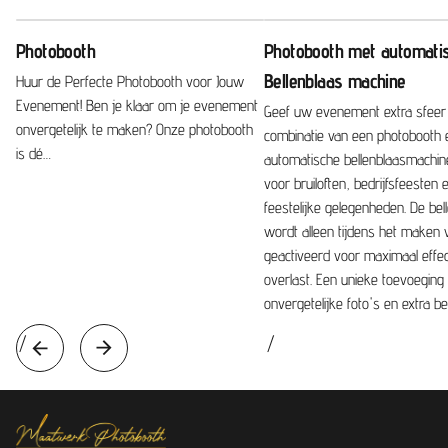
prijzen die u als organisator een goed gevoel geven
over uw keuze én over uw evenement.
Photobooth
Photobooth met automati
Bellenblaas machine
Huur de Perfecte Photobooth voor Jouw
In onze ogen moet een product goedkoper worden
Evenement! Ben je klaar om je evenement
Geef uw evenement extra sfeer
naarmate de populariteit stijgt. Helaas zien wij bij onze
onvergetelijk te maken? Onze photobooth
combinatie van een photobooth 
concurrenten het tegenovergestelde gebeuren.
is dé…
automatische bellenblaasmachine
voor bruiloften, bedrijfsfeesten
feestelijke gelegenheden. De bel
wordt alleen tijdens het maken 
geactiveerd voor maximaal effe
overlast. Een unieke toevoeging
onvergetelijke foto's en extra be
/
/