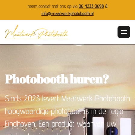
neem contact met ons op via
06 4233 0698
&
info@maatwerkphotobooth.nl
Photobooth huren?
Sinds 2023 levert Maatwerk Photobooth
hoogwaardige photobooths in de regio
Eindhoven. Een product waarvan uw