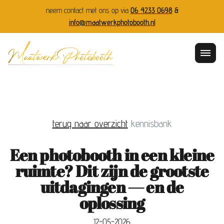
neem contact met ons op via
06 4233 0698
&
info@maatwerkphotobooth.nl
terug naar overzicht
kennisbank
Een photobooth in een kleine
ruimte? Dit zijn de grootste
uitdagingen — en de
oplossing
12-05-2026