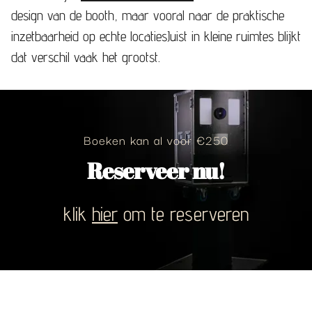
design van de booth, maar vooral naar de praktische
inzetbaarheid op echte locatiesJuist in kleine ruimtes blijkt
dat verschil vaak het grootst.
Boeken kan al voor €250
Reserveer nu!
klik
hier
om te reserveren