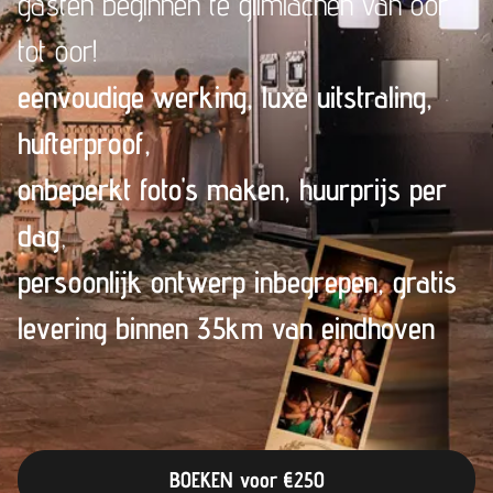
gasten beginnen te glimlachen van oor
tot oor!
eenvoudige werking, luxe uitstraling
,
hufterproof,
onbeperkt foto's maken, huurprijs per
dag
,
persoonlijk ontwerp inbegrepen, gratis
levering binnen 35km van eindhoven
BOEKEN voor €250