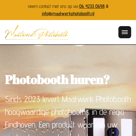
neem contact met ons op via
06 4233 0698
&
info@maatwerkphotobooth.nl
Photobooth huren?
Sinds 2023 levert Maatwerk Photobooth
hoogwaardige photobooths in de regio
Eindhoven. Een product waarvan uw