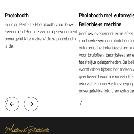
prijzen die u als organisator een goed gevoel geven
over uw keuze én over uw evenement.
Photobooth
Photobooth met automati
Bellenblaas machine
Huur de Perfecte Photobooth voor Jouw
In onze ogen moet een product goedkoper worden
Evenement! Ben je klaar om je evenement
Geef uw evenement extra sfeer
naarmate de populariteit stijgt. Helaas zien wij bij onze
onvergetelijk te maken? Onze photobooth
combinatie van een photobooth 
concurrenten het tegenovergestelde gebeuren.
is dé…
automatische bellenblaasmachine
voor bruiloften, bedrijfsfeesten
feestelijke gelegenheden. De bel
wordt alleen tijdens het maken 
geactiveerd voor maximaal effe
overlast. Een unieke toevoeging
onvergetelijke foto's en extra be
/
/