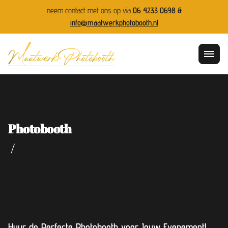
neem contact met ons op via
06 4233 0698
&
info@maatwerkphotobooth.nl
Photobooth
/
Huur de Perfecte Photobooth voor Jouw Evenement!