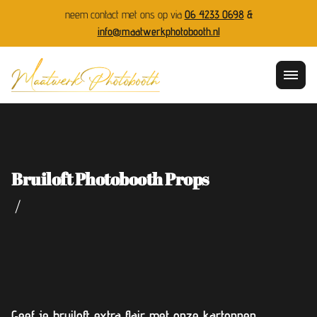
neem contact met ons op via
06 4233 0698
&
info@maatwerkphotobooth.nl
Bruiloft Photobooth Props
/
Geef je bruiloft extra flair met onze kartonnen