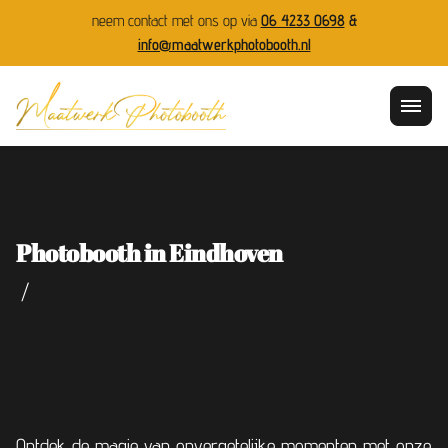
neem contact met ons op via
06 4233 0698
&
info@maatwerkphotobooth.nl
Photobooth in Eindhoven
/
Ontdek de magie van onvergetelijke momenten met onze