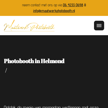
neem contact met ons op via
06 4233 0698
&
info@maatwerkphotobooth.nl
Photobooth in Helmond
/
Ontdek de magie van momenten vastleggen met onze