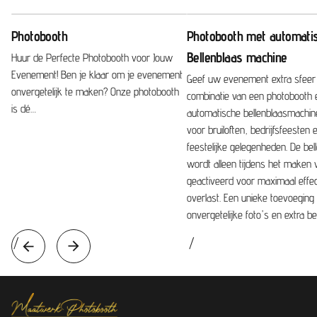
prijzen die u als organisator een goed gevoel geven
over uw keuze én over uw evenement.
Photobooth
Photobooth met automati
Bellenblaas machine
Huur de Perfecte Photobooth voor Jouw
In onze ogen moet een product goedkoper worden
Evenement! Ben je klaar om je evenement
Geef uw evenement extra sfeer
naarmate de populariteit stijgt. Helaas zien wij bij onze
onvergetelijk te maken? Onze photobooth
combinatie van een photobooth 
concurrenten het tegenovergestelde gebeuren.
is dé…
automatische bellenblaasmachine
voor bruiloften, bedrijfsfeesten
feestelijke gelegenheden. De bel
wordt alleen tijdens het maken 
geactiveerd voor maximaal effe
overlast. Een unieke toevoeging
onvergetelijke foto's en extra be
/
/