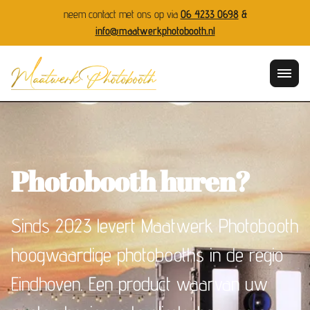
neem contact met ons op via
06 4233 0698
&
info@maatwerkphotobooth.nl
Photobooth huren?
Sinds 2023 levert Maatwerk Photobooth
hoogwaardige photobooths in de regio
Eindhoven. Een product waarvan uw