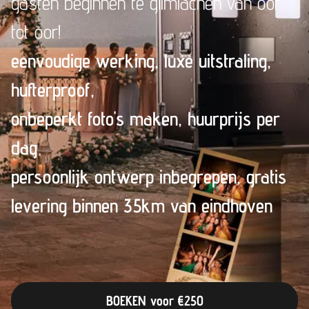
gasten beginnen te glimlachen van oor
tot oor!
eenvoudige werking, luxe uitstraling
,
hufterproof,
onbeperkt foto's maken, huurprijs per
dag
,
persoonlijk ontwerp inbegrepen, gratis
levering binnen 35km van eindhoven
BOEKEN voor €250